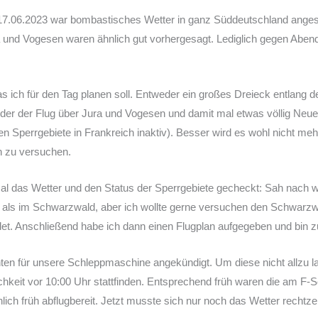
17.06.2023 war bombastisches Wetter in ganz Süddeutschland anges
 und Vogesen waren ähnlich gut vorhergesagt. Lediglich gegen Aben
s ich für den Tag planen soll. Entweder ein großes Dreieck entlang 
der der Flug über Jura und Vogesen und damit mal etwas völlig Ne
n Sperrgebiete in Frankreich inaktiv). Besser wird es wohl nicht meh
h zu versuchen.
das Wetter und den Status der Sperrgebiete gecheckt: Sah nach wie 
n als im Schwarzwald, aber ich wollte gerne versuchen den Schwarzw
et. Anschließend habe ich dann einen Flugplan aufgegeben und bin z
ten für unsere Schleppmaschine angekündigt. Um diese nicht allzu la
eit vor 10:00 Uhr stattfinden. Entsprechend früh waren die am F-Sc
ch früh abflugbereit. Jetzt musste sich nur noch das Wetter rechtzei