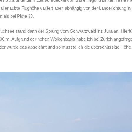
l des Jura unter dem Luftraumdeckel von Basel liegt. Man kann eine 
rlaubte Flughöhe variiert aber, abhängig von der Landerichtung in Bas
 als bei Piste 33.
chsee stand dann der Sprung vom Schwarzwald ins Jura an. Hierfür
000 m. Aufgrund der hohen Wolkenbasis habe ich bei Zürich angefragt,
ider wurde das abgelehnt und so musste ich die überschüssige Höhe