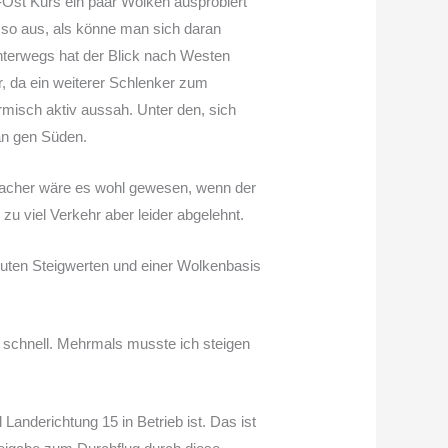
rd-Ost Kurs ein paar Wolken ausprobiert
 so aus, als könne man sich daran
nterwegs hat der Blick nach Westen
r, da ein weiterer Schlenker zum
rmisch aktiv aussah. Unter den, sich
an gen Süden.
nfacher wäre es wohl gewesen, wenn der
u viel Verkehr aber leider abgelehnt.
guten Steigwerten und einer Wolkenbasis
 schnell. Mehrmals musste ich steigen
anderichtung 15 in Betrieb ist. Das ist