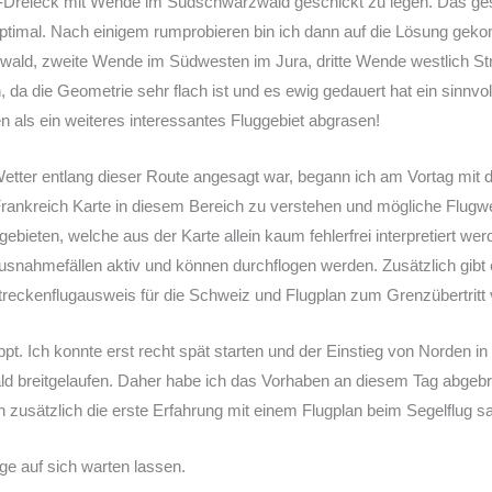
I-Dreieck mit Wende im Südschwarzwald geschickt zu legen. Das gest
optimal. Nach einigem rumprobieren bin ich dann auf die Lösung geko
d, zweite Wende im Südwesten im Jura, dritte Wende westlich Stra
, da die Geometrie sehr flach ist und es ewig gedauert hat ein sinnvo
n als ein weiteres interessantes Fluggebiet abgrasen!
etter entlang dieser Route angesagt war, begann ich am Vortag mit d
e Frankreich Karte in diesem Bereich zu verstehen und mögliche Flugw
ieten, welche aus der Karte allein kaum fehlerfrei interpretiert we
nahmefällen aktiv und können durchflogen werden. Zusätzlich gibt e
Streckenflugausweis für die Schweiz und Flugplan zum Grenzübertritt
ppt. Ich konnte erst recht spät starten und der Einstieg von Norden i
 breitgelaufen. Daher habe ich das Vorhaben an diesem Tag abgebr
uch zusätzlich die erste Erfahrung mit einem Flugplan beim Segelflu
ge auf sich warten lassen.