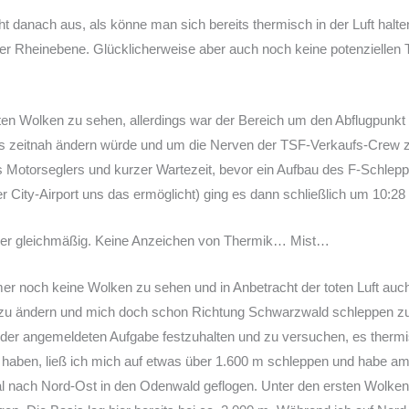
t danach aus, als könne man sich bereits thermisch in der Luft halten
der Rheinebene. Glücklicherweise aber auch noch keine potenziellen 
n Wolken zu sehen, allerdings war der Bereich um den Abflugpunkt
das zeitnah ändern würde und um die Nerven der TSF-Verkaufs-Crew 
s Motorseglers und kurzer Wartezeit, bevor ein Aufbau des F-Schlep
r City-Airport uns das ermöglicht) ging es dann schließlich um 10:28 U
uper gleichmäßig. Keine Anzeichen von Thermik… Mist…
r noch keine Wolken zu sehen und in Anbetracht der toten Luft auch
al zu ändern und mich doch schon Richtung Schwarzwald schleppen zu
n der angemeldeten Aufgabe festzuhalten und zu versuchen, es therm
haben, ließ ich mich auf etwas über 1.600 m schleppen und habe a
mal nach Nord-Ost in den Odenwald geflogen. Unter den ersten Wolke