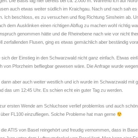
zogen. Die Basis lag hier bereits bei ca. 2.000 m. Während ich auf No
Flusen auch etwas weiter südlich im Kraichgau. Nach und nach sah es
n. Ich beschloss, es zu versuchen und flog Richtung Sinsheim ab. U
ach dem Ausklinken einen richtigen Abflug zu machen wohl richtig wa
 Anspruch genommen hätte und die Rheinebene nach wie vor nicht the
l zerfallenden Flusen, ging es etwas gemächlich aber beständig vor
 sich der Einstieg in den Schwarzwald nicht ganz einfach. Etwas ei
ich von Pforzheim befliegbar gewesen wäre. Die Anfrage wurde wegen z
 dann aber auch weiter westlich und ich wurde im Schwarzwald mit 
d das um 12:45 Uhr. Es schien echt ein guter Tag zu werden.
zur ersten Wende am Schluchsee verlief problemlos und auch schön
 über FL100 einzufliegen. Solche Probleme hat man gerne
ie ATIS von Basel reingehört und freudig vernommen, dass in Basel L